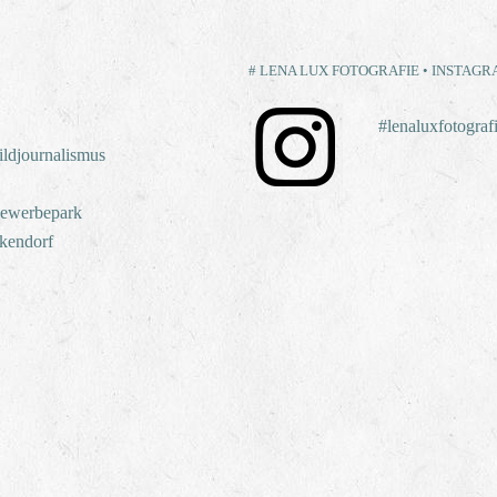
# LENA LUX FOTOGRAFIE • INSTAG
#lenaluxfotograf
ildjournalismus
ewerbepark
kendorf