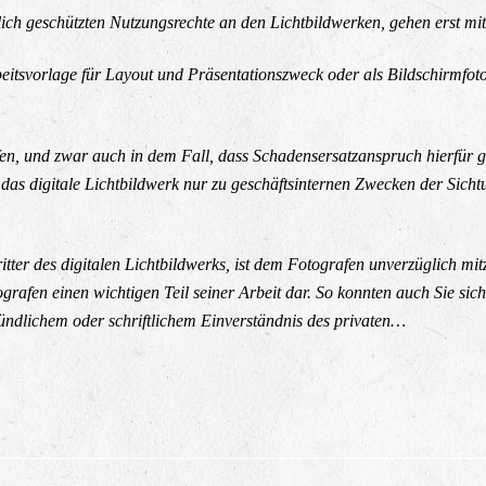
lich geschützten Nutzungsrechte an den Lichtbildwerken, gehen erst m
beitsvorlage für Layout und Präsentationszweck oder als Bildschirmfot
en, und zwar auch in dem Fall, dass Schadensersatzanspruch hierfür ge
rf das digitale Lichtbildwerk nur zu geschäftsinternen Zwecken der Si
ter des digitalen Lichtbildwerks, ist dem Fotografen unverzüglich mitz
ografen einen wichtigen Teil seiner Arbeit dar. So konnten auch Sie sic
ündlichem oder schriftlichem Einverständnis des privaten…