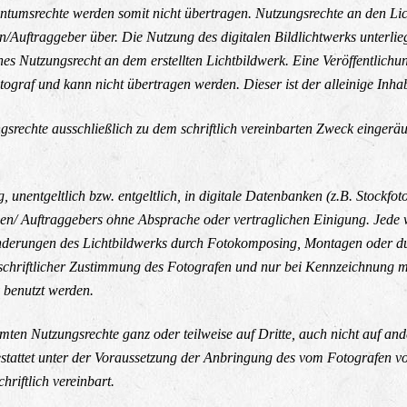
igentumsrechte werden somit nicht übertragen. Nutzungsrechte an den L
/Auftraggeber über. Die Nutzung des digitalen Bildlichtwerks unterlie
es Nutzungsrecht an dem erstellten Lichtbildwerk. Eine Veröffentlichu
raf und kann nicht übertragen werden. Dieser ist der alleinige Inhab
rechte ausschließlich zu dem schriftlich vereinbarten Zweck eingeräu
, unentgeltlich bzw. entgeltlich, in digitale Datenbanken (z.B. Stockfoto
den/ Auftraggebers ohne Absprache oder vertraglichen Einigung. Jede w
derungen des Lichtbildwerks durch Fotokomposing, Montagen oder durc
schriftlicher Zustimmung des Fotografen und nur bei Kennzeichnung mit
v benutzt werden.
umten Nutzungsrechte ganz oder teilweise auf Dritte, auch nicht auf a
gestattet unter der Voraussetzung der Anbringung des vom Fotografen 
riftlich vereinbart.