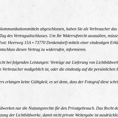
rnkommunikationsmitteln abgeschlossen, haben Sie als Verbraucher d
m Tag des Vertragsabschlusses. Um Ihr Widerrufsrecht auszuüben, müss
ost: Heerweg 15A • 73770 Denkendorf) mittels einer eindeutigen Erklär
tschluss diesen Vertrag zu widerrufen, informieren.
icht bei folgenden Leistungen: Verträge zur Lieferung von Lichtbildwerk
Verbraucher maßgeblich ist, oder die eindeutig auf die persönlichen 
erlangen keine Gültigkeit, es sei denn, dass der Fotograf diese schri
ldwerken nur die Nutzungsrechte für den Privatgebrauch. Das Recht der
ung der Lichtbildwerke, damit nicht private Weitergabe ist ausdrücklich