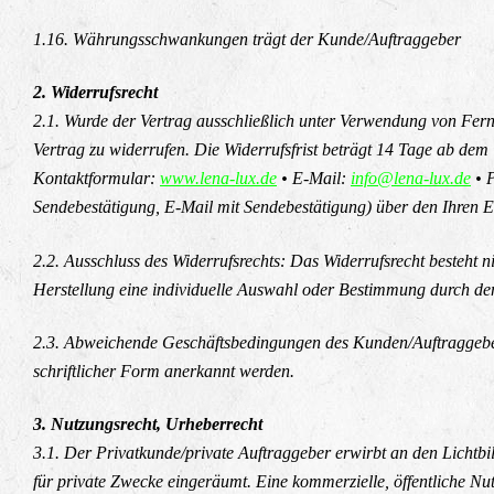
1.16. Währungsschwankungen trägt der Kunde/Auftraggeber
2. Widerrufsrecht
2.1. Wurde der Vertrag ausschließlich unter Verwendung von Fe
Vertrag zu widerrufen. Die Widerrufsfrist beträgt 14 Tage ab de
Kontaktformular:
www.lena-lux.de
• E-Mail:
info@lena-lux.de
• P
Sendebestätigung, E-Mail mit Sendebestätigung) über den Ihren En
2.2. Ausschluss des Widerrufsrechts: Das Widerrufsrecht besteht n
Herstellung eine individuelle Auswahl oder Bestimmung durch den 
2.3. Abweichende Geschäftsbedingungen des Kunden/Auftraggebers 
schriftlicher Form anerkannt werden.
3. Nutzungsrecht, Urheberrecht
3.1. Der Privatkunde/private Auftraggeber erwirbt an den Lichtbi
für private Zwecke eingeräumt. Eine kommerzielle, öffentliche Nutz