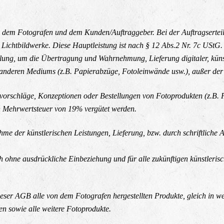
hen dem Fotografen und dem Kunden/Auftraggeber. Bei der Auftragsertei
 Lichtbildwerke. Diese Hauptleistung ist nach § 12 Abs.2 Nr. 7c UStG.
ilung, um die Übertragung und Wahrnehmung, Lieferung digitaler, künst
 anderen Mediums (z.B. Papierabzüge, Fotoleinwände usw.), außer der 
orschläge, Konzeptionen oder Bestellungen von Fotoprodukten (z.B. F
en Mehrwertsteuer von 19% vergütet werden.
ahme der künstlerischen Leistungen, Lieferung, bzw. durch schriftlich
h ohne ausdrückliche Einbeziehung und für alle zukünftigen künstleri
dieser AGB alle von dem Fotografen hergestellten Produkte, gleich in
en sowie alle weitere Fotoprodukte.