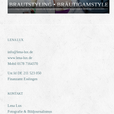
BRAUTSTYLING • BRÄUTIGAMSTYLE
Euer Tag beginnt... vielleicht beim gemütlichen Styling mit Freund*innen zu Hause. Gerne bin ich bei Euch vor Ort und halte Eure schönesten Momente in einer Reportage fest. So habt Ihr Eure Hände frei fürs Styling.
mehr...
LENA LUX
info@lena-lux.de
www.lena-lux.de
Mobil 0178 7164370
Ust.Id DE 211 523 050
Finanzamt Esslingen
KONTAKT
Lena Lux
Fotografie & Bildjournalismus